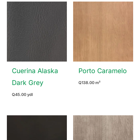
Cuerina Alaska
Porto Caramelo
Dark Grey
Q
138.00
m²
Q
45.00
ydl