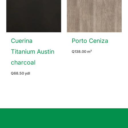
Cuerina
Porto Ceniza
Titanium Austin
Q
138.00
m²
charcoal
Q
68.50
ydl