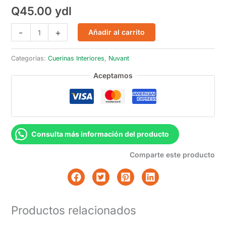
Q
45.00
ydl
Cuerina
-
+
Añadir al carrito
Alaska
Rojo
Categorías:
Cuerinas Interiores
,
Nuvant
cantidad
Aceptamos
Consulta más información del producto
Comparte este producto
Productos relacionados