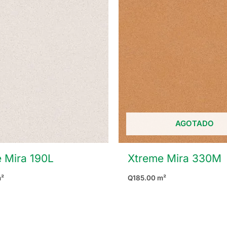
AGOTADO
 Mira 190L
Xtreme Mira 330M
²
Q
185.00
m²