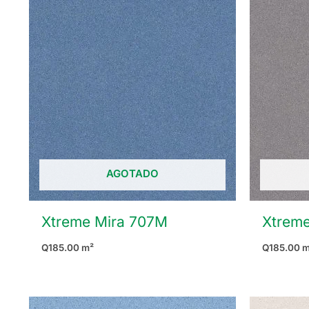
AGOTADO
Xtreme Mira 707M
Xtreme
Q
185.00
m²
Q
185.00
m