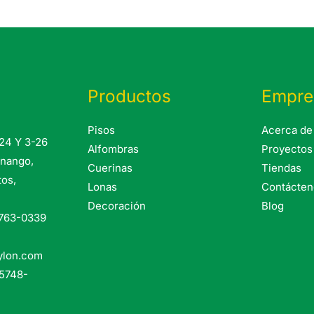
Productos
Empre
Pisos
Acerca de
-24 Y 3-26
Alfombras
Proyectos
enango,
Cuerinas
Tiendas
tos,
Lonas
Contácten
Decoración
Blog
7763-0339
ylon.com
 5748-