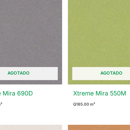
AGOTADO
AGOTADO
 Mira 690D
Xtreme Mira 550M
²
Q
185.00
m²