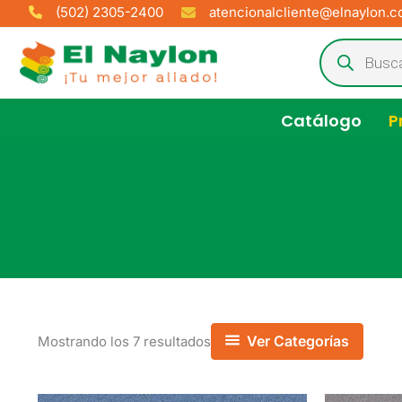
Ir
(502) 2305-2400
atencionalcliente@elnaylon.
al
Búsqueda
de
contenido
productos
Catálogo
P
Ordenado
Ver Categorías
Mostrando los 7 resultados
por
los
últimos