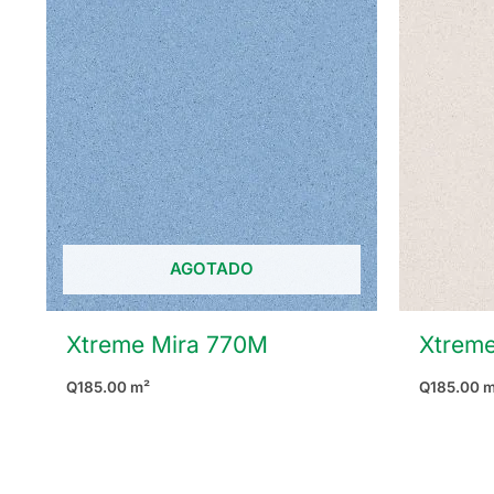
AGOTADO
Xtreme Mira 770M
Xtreme
Q
185.00
m²
Q
185.00
m