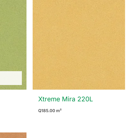
Xtreme Mira 220L
Q
185.00
m²