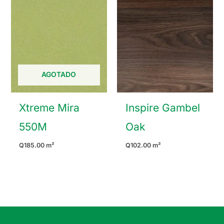
AGOTADO
Xtreme Mira
Inspire Gambel
550M
Oak
Q
185.00
m²
Q
102.00
m²