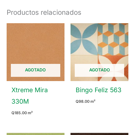
Productos relacionados
AGOTADO
AGOTADO
Xtreme Mira
Bingo Feliz 563
330M
Q
98.00
m²
Q
185.00
m²