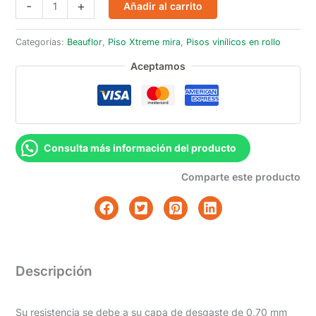
Xtreme
-
+
Añadir al carrito
Mira
190L
Categorías:
Beauflor
,
Piso Xtreme mira
,
Pisos vinílicos en rollo
cantidad
Aceptamos
Consulta más información del producto
Comparte este producto
Descripción
Su resistencia se debe a su capa de desgaste de 0,70 mm