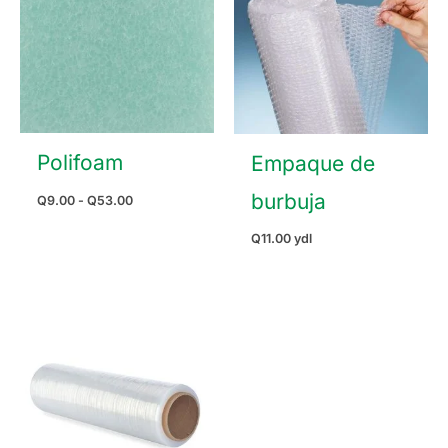
Polifoam
Empaque de
burbuja
Rango
Q
9.00
-
Q
53.00
de
precios:
Q
11.00
ydl
desde
Q9.00
hasta
Q53.00