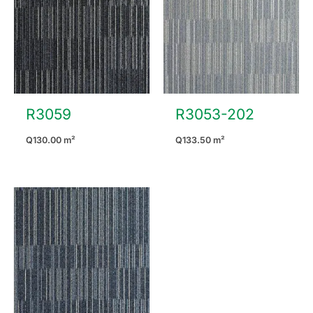
R3059
R3053-202
Q
130.00
m²
Q
133.50
m²