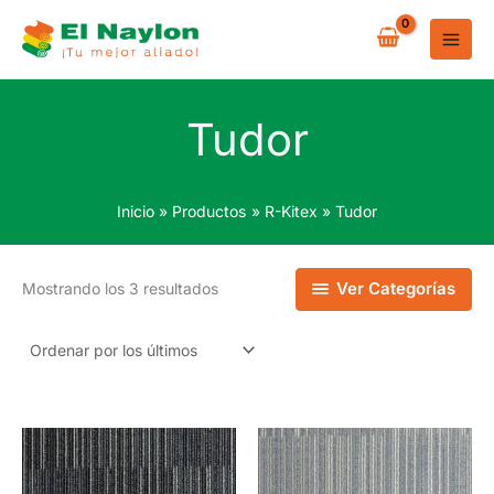
Ir
al
contenido
Tudor
Inicio
Productos
R-Kitex
Tudor
Ordenado
Ver Categorías
Mostrando los 3 resultados
por
los
últimos