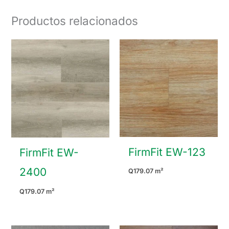
Productos relacionados
FirmFit EW-123
FirmFit EW-
2400
Q
179.07
m²
Q
179.07
m²