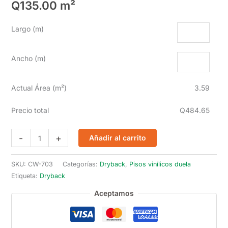
Q
135.00
m²
Largo (m)
Ancho (m)
Actual Área (m²)
3.59
Precio total
Q484.65
DryBack
-
+
Añadir al carrito
CW-
703
SKU:
CW-703
Categorías:
Dryback
,
Pisos vinílicos duela
cantidad
Etiqueta:
Dryback
Aceptamos