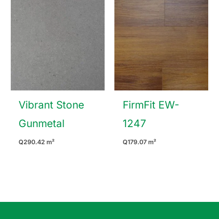
Vibrant Stone
FirmFit EW-
Gunmetal
1247
Q
290.42
m²
Q
179.07
m²