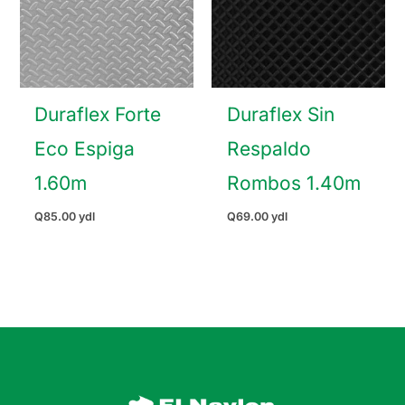
Duraflex Forte
Duraflex Sin
Eco Espiga
Respaldo
1.60m
Rombos 1.40m
Q
85.00
ydl
Q
69.00
ydl