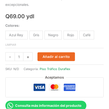
excepcionales.
Q
69.00
ydl
Colores:
Azul Rey
Gris
Negro
Rojo
Café
LIMPIAR
Duraflex
-
+
Añadir al carrito
Sin
Respaldo
SKU:
N/D
Categoría:
Piso Tráfico Duraflex
Tachón
Aceptamos
1.40m
cantidad
Consulta más información del producto