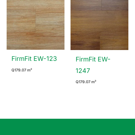
FirmFit EW-123
FirmFit EW-
1247
Q
179.07
m²
Q
179.07
m²