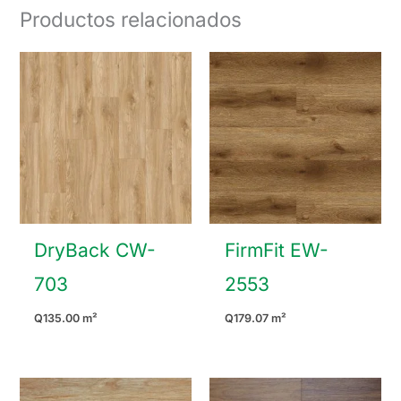
Productos relacionados
DryBack CW-
FirmFit EW-
703
2553
Q
135.00
m²
Q
179.07
m²