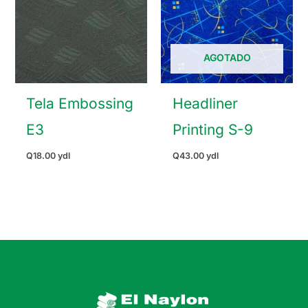
AGOTADO
Tela Embossing
Headliner
E3
Printing S-9
Q
18.00
ydl
Q
43.00
ydl