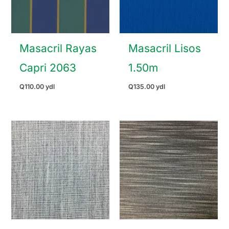
Masacril Rayas
Masacril Lisos
Capri 2063
1.50m
Q
110.00
ydl
Q
135.00
ydl