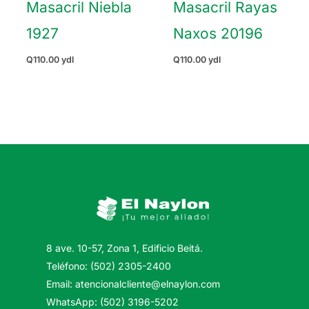
Masacril Niebla
Masacril Rayas
1927
Naxos 20196
Q
110.00
ydl
Q
110.00
ydl
8 ave. 10-57, Zona 1, Edificio Beitá.
Teléfono: (502) 2305-2400
Email: atencionalcliente@elnaylon.com
WhatsApp: (502) 3196-5202