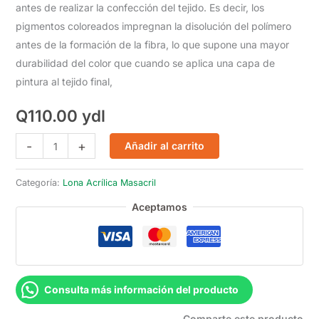
antes de realizar la confección del tejido. Es decir, los
pigmentos coloreados impregnan la disolución del polímero
antes de la formación de la fibra, lo que supone una mayor
durabilidad del color que cuando se aplica una capa de
pintura al tejido final,
Q
110.00
ydl
Masacril
-
+
Añadir al carrito
Rayas
Aries
Categoría:
Lona Acrílica Masacril
2576
Aceptamos
cantidad
Consulta más información del producto
Comparte este producto