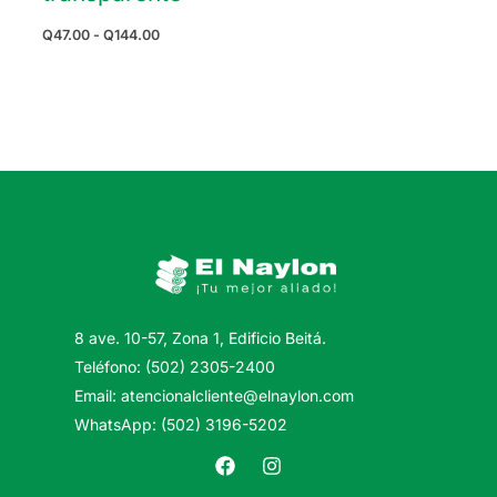
Rango
Q
47.00
-
Q
144.00
de
precios:
desde
Q47.00
hasta
Q144.00
8 ave. 10-57, Zona 1, Edificio Beitá.
Teléfono: (502) 2305-2400
Email: atencionalcliente@elnaylon.com
WhatsApp: (502) 3196-5202