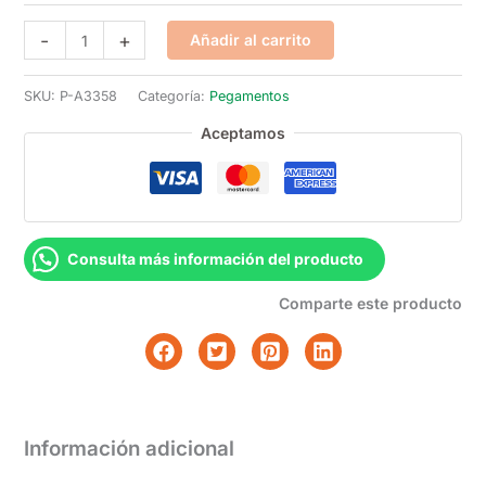
Pegamento
Q47.00
-
+
Añadir al carrito
amarillo
hasta
cantidad
SKU:
P-A3358
Categoría:
Pegamentos
Q144.00
Aceptamos
Consulta más información del producto
Comparte este producto
Información adicional