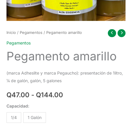
Inicio
/
Pegamentos
/ Pegamento amarillo
Pegamentos
Pegamento amarillo
(marca Adheslite y marca Pegaucho): presentación de 1litro,
¼ de galón, galón, 5 galones
Rango
Q
47.00
-
Q
144.00
de
Capacidad:
precios:
1/4
1 Galón
desde