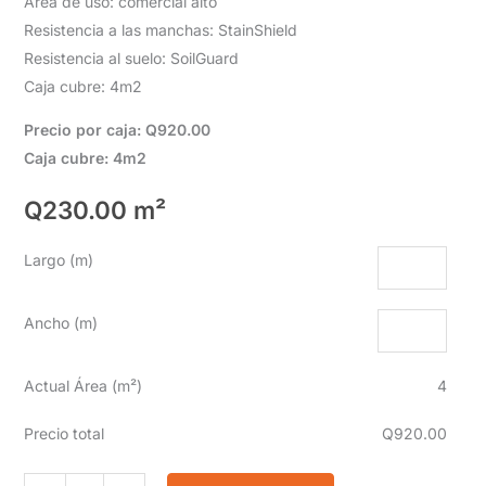
Área de uso: comercial alto
Resistencia a las manchas: StainShield
Resistencia al suelo: SoilGuard
Caja cubre: 4m2
Precio por caja: Q920.00
Caja cubre: 4m2
Q
230.00
m²
Largo (m)
Ancho (m)
Actual Área (m²)
4
Precio total
Q920.00
T80603G