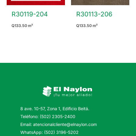
R30119-204
R30113-206
Q
133.50
m²
Q
133.50
m²
8 ave. 10-57, Zona 1, Edificio Beitá.
Teléfono: (502) 2305-2400
Email: atencionalcliente@elnaylon.com
WhatsApp: (502) 3196-5202