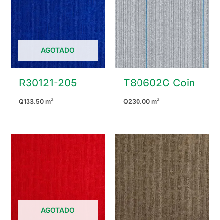
AGOTADO
R30121-205
T80602G Coin
Q
133.50
m²
Q
230.00
m²
AGOTADO