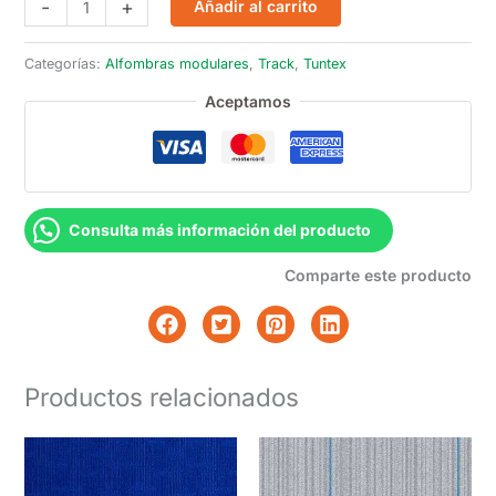
-
+
Añadir al carrito
Dove
cantidad
Categorías:
Alfombras modulares
,
Track
,
Tuntex
Aceptamos
Consulta más información del producto
Comparte este producto
Productos relacionados