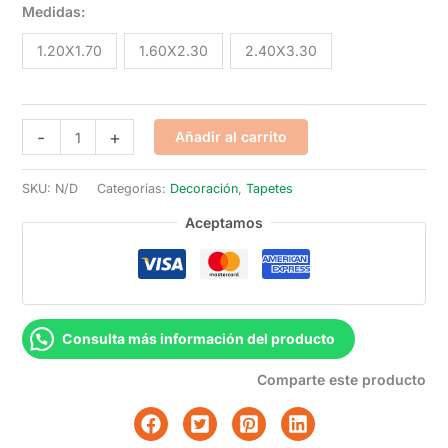
de
Medidas:
precios:
1.20X1.70
1.60X2.30
2.40X3.30
desde
Tapete
Q416.00
-
+
Añadir al carrito
Bohemian
hasta
Ecru
SKU:
N/D
Categorías:
Decoración
,
Tapetes
Silver
Q1,615.00
Aceptamos
Grey
cantidad
Consulta más información del producto
Comparte este producto