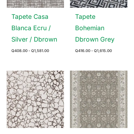
Tapete Casa
Tapete
Blanca Ecru /
Bohemian
Silver / Dbrown
Dbrown Grey
Rango
Rango
Q
408.00
-
Q
1,581.00
Q
416.00
-
Q
1,615.00
de
de
precios:
precios:
desde
desde
Q408.00
Q416.00
hasta
hasta
Q1,581.00
Q1,615.00