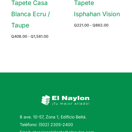
Tapete Casa
Tapete
Blanca Ecru /
Isphahan Vision
Taupe
Rango
Q
221.00
-
Q
862.00
de
precios:
Rango
Q
408.00
-
Q
1,581.00
desde
de
Q221.00
precios:
hasta
desde
Q862.00
Q408.00
hasta
Q1,581.00
8 ave. 10-57, Zona 1, Edificio Beitá.
Teléfono: (502) 2305-2400