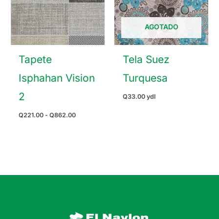
AGOTADO
Tapete
Tela Suez
Isphahan Vision
Turquesa
2
Q
33.00
ydl
Rango
Q
221.00
-
Q
862.00
de
precios:
desde
Q221.00
hasta
Q862.00