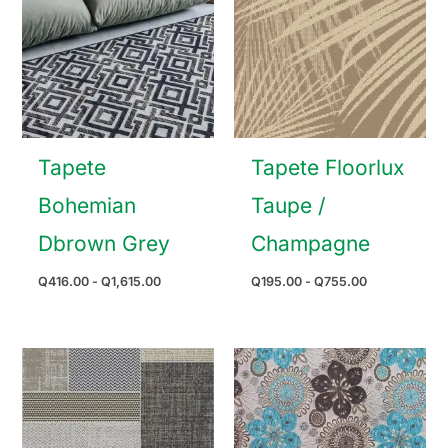
Tapete
Tapete Floorlux
Bohemian
Taupe /
Dbrown Grey
Champagne
Rango
Rango
Q
416.00
-
Q
1,615.00
Q
195.00
-
Q
755.00
de
de
precios:
precios:
desde
desde
Q416.00
Q195.00
hasta
hasta
Q1,615.00
Q755.00