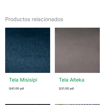
Productos relacionados
Tela Misisipi
Tela Alteka
Q
41.00
ydl
Q
31.00
ydl