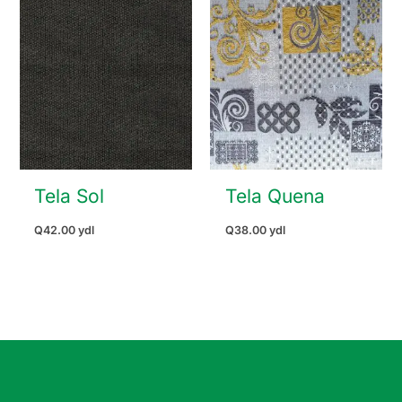
Tela Sol
Tela Quena
Q
42.00
ydl
Q
38.00
ydl