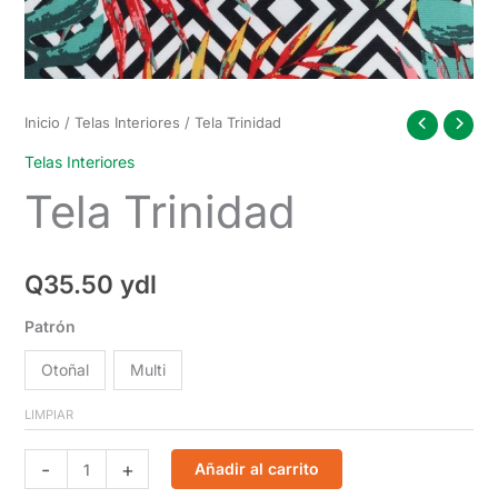
Inicio
/
Telas Interiores
/ Tela Trinidad
Telas Interiores
Tela Trinidad
Q
35.50
ydl
Patrón
Otoñal
Multi
LIMPIAR
Tela
-
+
Añadir al carrito
Trinidad