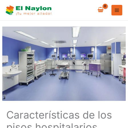
Ir
al
contenido
Características de los
pisos hospitalarios