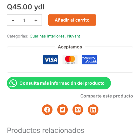
Q
45.00
ydl
Cuerina
-
+
Añadir al carrito
Alaska
Café
Categorías:
Cuerinas Interiores
,
Nuvant
cantidad
Aceptamos
Consulta más información del producto
Comparte este producto
Productos relacionados