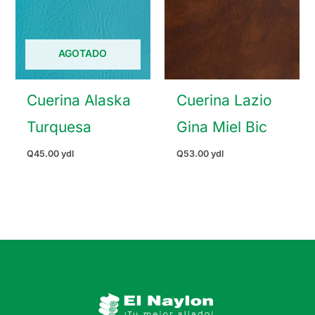
AGOTADO
Cuerina Alaska
Cuerina Lazio
Turquesa
Gina Miel Bic
Q
45.00
ydl
Q
53.00
ydl