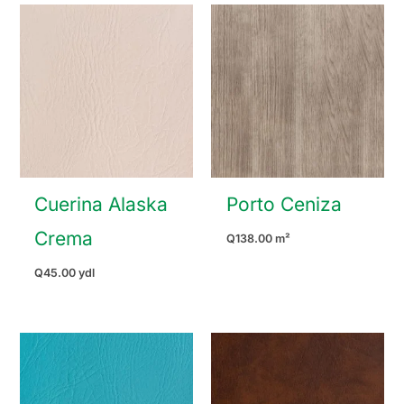
Cuerina Alaska
Porto Ceniza
Crema
Q
138.00
m²
Q
45.00
ydl