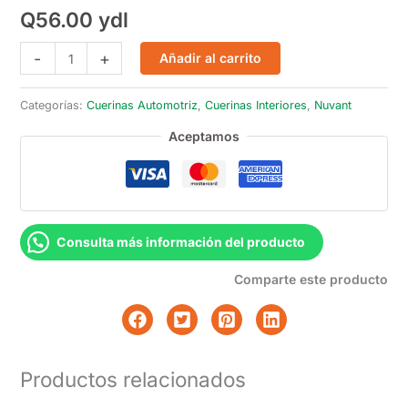
Q
56.00
ydl
Cuerina
-
+
Añadir al carrito
Qatar
Tunez
Categorías:
Cuerinas Automotriz
,
Cuerinas Interiores
,
Nuvant
cantidad
Aceptamos
Consulta más información del producto
Comparte este producto
Productos relacionados