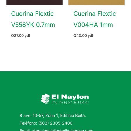
Cuerina Flextic
Cuerina Flextic
V558YK 0.7mm
V004HA 1mm
Q
27.00
ydl
Q
43.00
ydl
8 ave. 10-57, Zona 1, Edificio Beitá.
Teléfono: (502) 2305-2400
Email: atencionalcliente@elnaylon.com