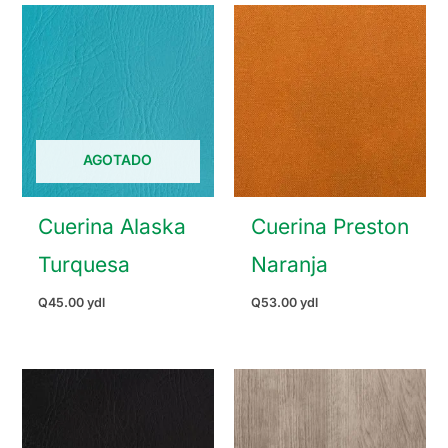
AGOTADO
Cuerina Alaska
Cuerina Preston
Turquesa
Naranja
Q
45.00
ydl
Q
53.00
ydl