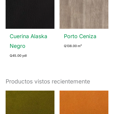
Cuerina Alaska
Porto Ceniza
Negro
Q
138.00
m²
Q
45.00
ydl
Productos vistos recientemente