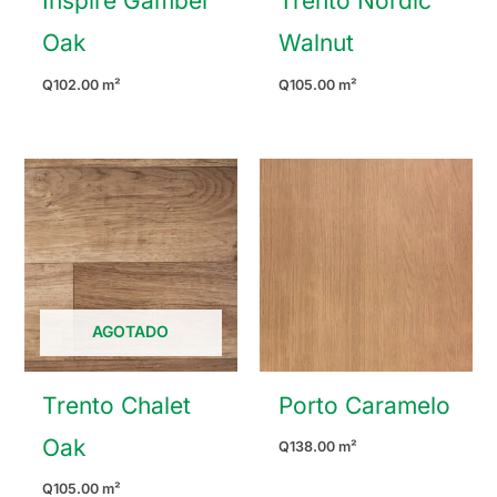
Inspire Gambel
Trento Nordic
Oak
Walnut
Q
102.00
m²
Q
105.00
m²
AGOTADO
Trento Chalet
Porto Caramelo
Oak
Q
138.00
m²
Q
105.00
m²