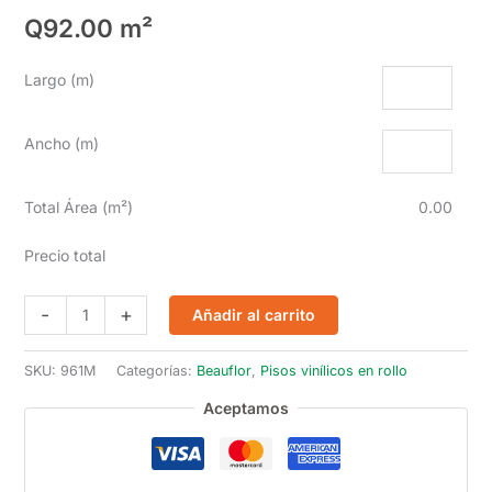
Q
92.00
m²
Largo (m)
Ancho (m)
Total Área (m²)
0.00
Precio total
Novo
-
+
Añadir al carrito
Venice
Tile
SKU:
961M
Categorías:
Beauflor
,
Pisos vinílicos en rollo
cantidad
Aceptamos