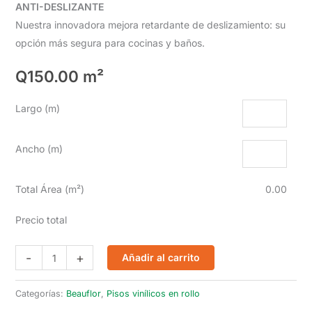
ANTI-DESLIZANTE
Nuestra innovadora mejora retardante de deslizamiento: su
opción más segura para cocinas y baños.
Q
150.00
m²
Largo (m)
Ancho (m)
Total Área (m²)
0.00
Precio total
Titan
-
+
Añadir al carrito
Scala
900D
Categorías:
Beauflor
,
Pisos vinílicos en rollo
cantidad