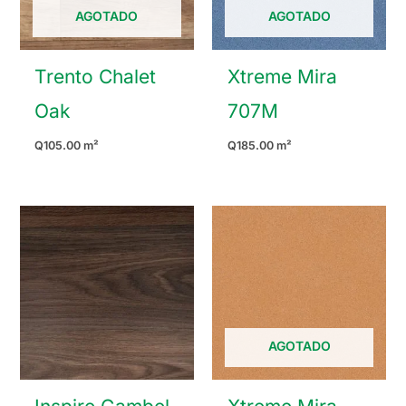
AGOTADO
AGOTADO
Trento Chalet
Xtreme Mira
Oak
707M
Q
105.00
m²
Q
185.00
m²
AGOTADO