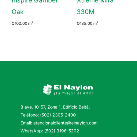
Inspire Gambel
Xtreme Mira
Oak
330M
Q
102.00
m²
Q
185.00
m²
8 ave. 10-57, Zona 1, Edificio Beitá.
Teléfono: (502) 2305-2400
Email: atencionalcliente@elnaylon.com
WhatsApp: (502) 3196-5202